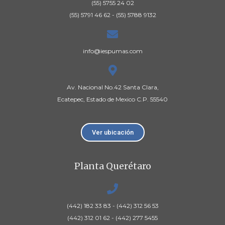
(55) 5755 24 02
(55) 5791 46 62 - (55) 5788 9132​
info@iespumas.com
Av. Nacional No.42 Santa Clara,
Ecatepec, Estado de Mexico C.P. 55540
Ver ubicación
Planta Querétaro
(442) 182 33 83 - (442) 312 56 53
(442) 312 01 62 - (442) 277 5455​